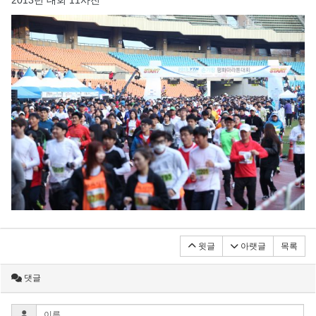
2013년 대회 11사진
윗글
아랫글
목록
댓글