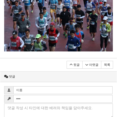
윗글
아랫글
목록
댓글