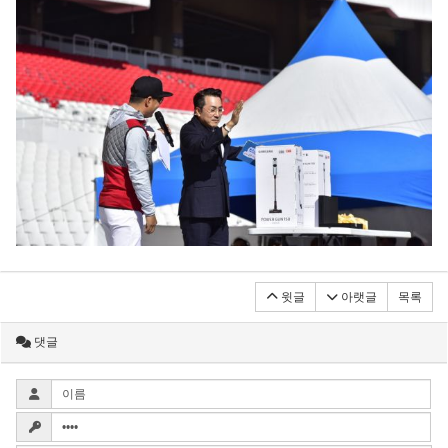
윗글
아랫글
목록
댓글