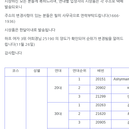
시상하신 모든 분들께 축하드리며, 연대별 입상자의 시상품은 각 주소로 택배
발송되오니
주소의 변경사항이 있는 분들은 필히 사무국으로 연락부탁드립니다(1666-
1936)
시상품은 한달이내로 발송됩니다
하프 여자 3위 어희경님 25190 의 양도가 확인되어 순위가 변경됨을 알려드
립니다(11월 26일)
감사합니다
코스
성별
연대
연대순위
배번
1
20151
Ashyrmam
20대
2
20902
3
21299
1
20263
30대
2
21620
3
20905