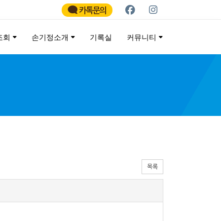
카톡문의
조회
손기정소개
기록실
커뮤니티
ATHON
목록