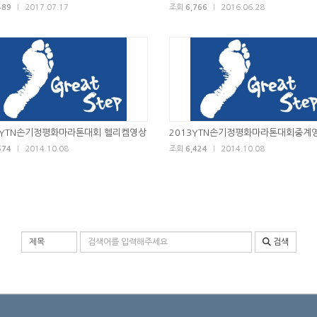
489
|
2017.07.17
조회
6,766
|
2016.06.28
3 YTN손기정평화마라톤대회 헬리켐영상
2013YTN손기정평화마라톤대회중계
574
|
2014.10.08
조회
6,424
|
2014.10.08
검색 조건
검색어 입력
검색