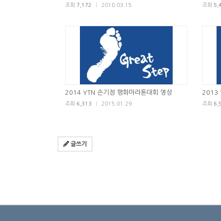
조회
7,172
|
2018.03.15
조회
5,
2014 YTN 손기정 평화마라톤대회 영상
201
조회
6,313
|
2015.01.29
조회
6,
글쓰기