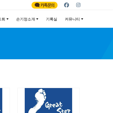
카톡문의
조회
손기정소개
기록실
커뮤니티
ATHON