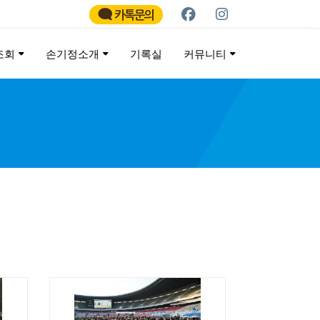
카톡문의
조회
손기정소개
기록실
커뮤니티
ATHON