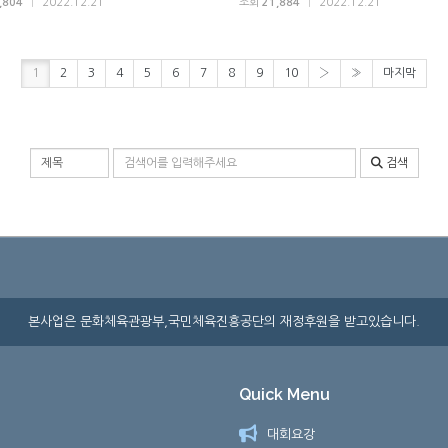
,804
|
2022.12.21
조회
21,884
|
2022.12.21
1
2
3
4
5
6
7
8
9
10
›
»
마지막
검색 조건
검색어 입력
검색
본사업은 문화체육관광부,국민체육진흥공단의 재정후원을 받고있습니다.
Quick Menu
대회요강