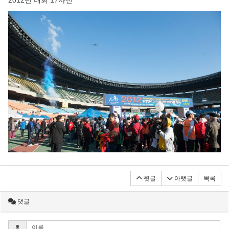
2012년 대회 17사진
윗글
아랫글
목록
댓글