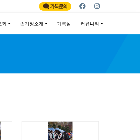
카톡문의
조회
손기정소개
기록실
커뮤니티
ATHON