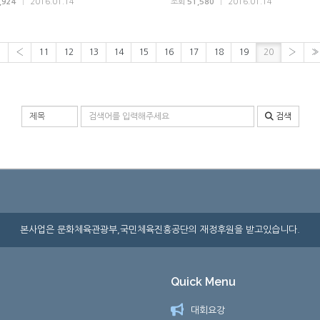
,924
|
2016.01.14
조회
51,580
|
2016.01.14
«
‹
11
12
13
14
15
16
17
18
19
20
›
»
검색 조건
검색어 입력
검색
본사업은 문화체육관광부,국민체육진흥공단의 재정후원을 받고있습니다.
Quick Menu
대회요강