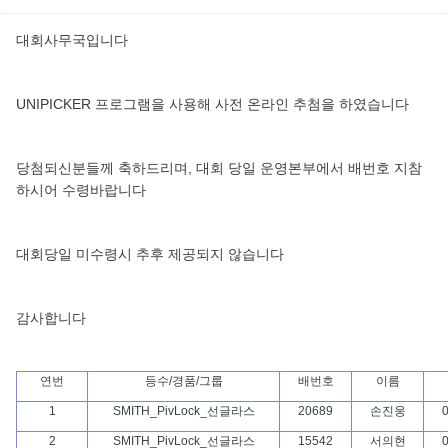
대회사무국입니다
UNIPICKER 프로그램을 사용해 사전 온라인 추첨을 하였습니다
당첨되신분들께 축하드리며, 대회 당일 운영본부에서 배번호 지참
하시어 수령바랍니다
대회당일 미수령시 추후 제공되지 않습니다
감사합니다
연번
등수/경품/그룹
배번호
이름
1
SMITH_PivLock_선글라스
20689
손진웅
0
2
SMITH_PivLock_선글라스
15542
서의현
0