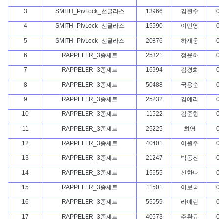
3
SMITH_PivLock_선글라스
13966
김완수
0
4
SMITH_PivLock_선글라스
15590
이민영
0
5
SMITH_PivLock_선글라스
20876
하재웅
0
6
RAPPELER_3종세트
25321
정윤하
0
7
RAPPELER_3종세트
16994
김경화
0
8
RAPPELER_3종세트
50488
국용순
0
9
RAPPELER_3종세트
25232
김예리
0
10
RAPPELER_3종세트
11522
김준형
0
11
RAPPELER_3종세트
25225
최영
0
12
RAPPELER_3종세트
40401
이원주
0
13
RAPPELER_3종세트
21247
박동진
0
14
RAPPELER_3종세트
15655
신한나
0
15
RAPPELER_3종세트
11501
이보국
0
16
RAPPELER_3종세트
55059
라예린
0
17
RAPPELER_3종세트
40573
주환규
0