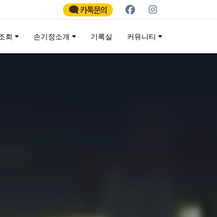
카톡문의
조회
손기정소개
기록실
커뮤니티