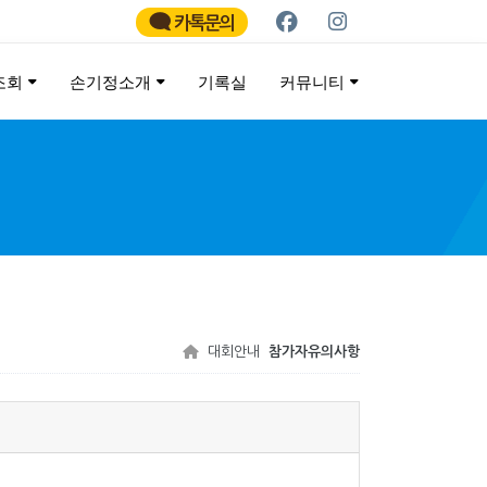
카톡문의
조회
손기정소개
기록실
커뮤니티
ATHON
대회안내
참가자유의사항