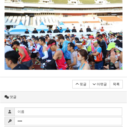
윗글
아랫글
목록
댓글