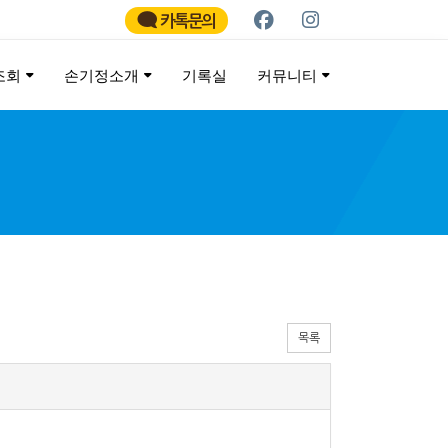
카톡문의
조회
손기정소개
기록실
커뮤니티
ATHON
목록