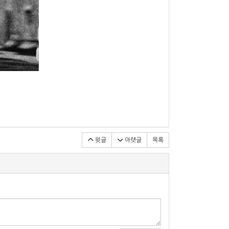
윗글
아랫글
목록