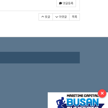
댓글등록
윗글
아랫글
목록
×